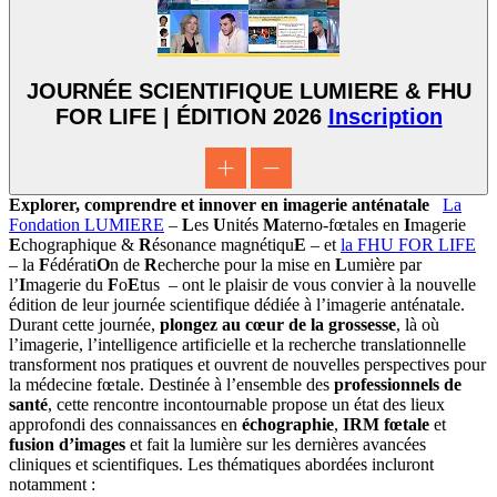
JOURNÉE SCIENTIFIQUE LUMIERE & FHU
FOR LIFE | ÉDITION 2026
Inscription
Explorer, comprendre et innover en imagerie anténatale
La
Fondation LUMIERE
–
L
es
U
nités
M
aterno-fœtales en
I
magerie
E
chographique &
R
ésonance magnétiqu
E
– et
la FHU FOR LIFE
– la
F
édérati
O
n de
R
echerche pour la mise en
L
umière par
l’
I
magerie du
F
o
E
tus – ont le plaisir de vous convier à la nouvelle
édition de leur journée scientifique dédiée à l’imagerie anténatale.
Durant cette journée,
plongez au cœur de la grossesse
, là où
l’imagerie, l’intelligence artificielle et la recherche translationnelle
transforment nos pratiques et ouvrent de nouvelles perspectives pour
la médecine fœtale. Destinée à l’ensemble des
professionnels de
santé
, cette rencontre incontournable propose un état des lieux
approfondi des connaissances en
échographie
,
IRM fœtale
et
fusion d’images
et fait la lumière sur les dernières avancées
cliniques et scientifiques. Les thématiques abordées incluront
notamment :