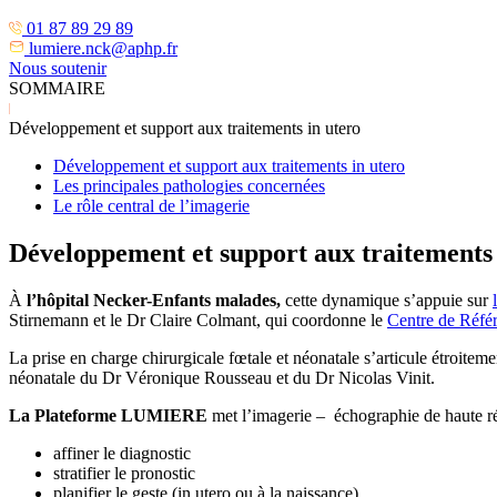
01 87 89 29 89
lumiere.nck@aphp.fr
Nous soutenir
SOMMAIRE
Développement et support aux traitements in utero
Développement et support aux traitements in utero
Les principales pathologies concernées
Le rôle central de l’imagerie
Développement et support aux traitements 
À
l’hôpital Necker-Enfants malades,
cette dynamique s’appuie sur
Stirnemann et le Dr Claire Colmant, qui coordonne le
Centre de Réf
La prise en charge chirurgicale fœtale et néonatale s’articule étroitem
néonatale du Dr Véronique Rousseau et du Dr Nicolas Vinit.
La Plateforme LUMIERE
met l’imagerie – échographie de haute ré
affiner le diagnostic
stratifier le pronostic
planifier le geste (in utero ou à la naissance)